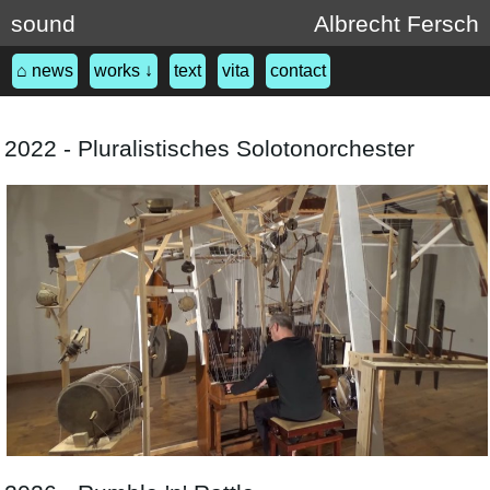
sound
Albrecht Fersch
⌂ news
works ↓
text
vita
contact
2022 - Pluralistisches Solotonorchester